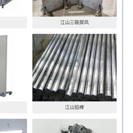
江山三联屏风
江山铅棒