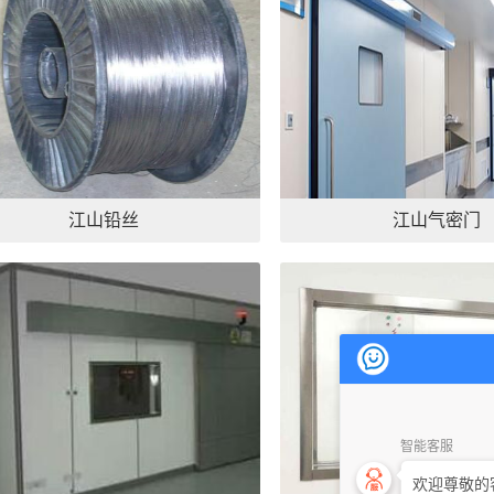
江山铅丝
江山气密门
智能客服
欢迎尊敬的