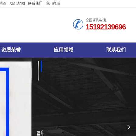
地图
XML地图
联系我们
应用领域
Español
全国咨询电话:
15192139696
Français
русский язык
日本語
司资质荣誉
江山电动铅门公司应用领域
江山电动铅门公司联系我们
Italiano
IndonesiaName
认语言