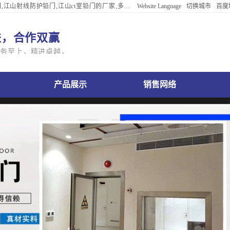
江山射线防护铅门,江山ct室铅门的厂家,多年
Website Language
切换城市
百度
English
进，合作双赢
Português
服务至上，精进卓越，亲和共生
Deutsch
بالعربية
山电动铅门公司产品展示
江山电动铅门公司销售网络
江山电动铅门公
한국어
ViệtName
返回默